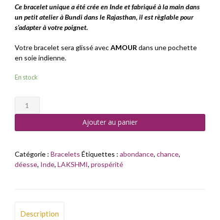
Ce bracelet unique a été crée en Inde et fabriqué à la main dans
un petit atelier à Bundi dans le Rajasthan, il est règlable pour
s’adapter à votre poignet.
Votre bracelet sera glissé avec
AMOUR
dans une pochette
en soie indienne.
En stock
quantité
de
Ajouter au panier
Bracelet
Mantra
Om
Sri
Catégorie :
Bracelets
Étiquettes :
abondance
,
chance
,
Laksmi
déesse
,
Inde
,
LAKSHMI
,
prospérité
L'Abondance
Description