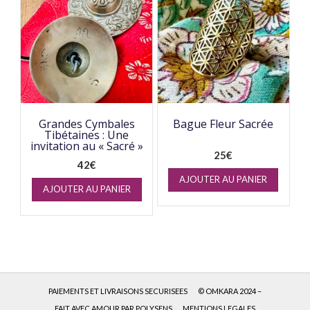
Grandes Cymbales
Bague Fleur Sacrée
Tibétaines : Une
invitation au « Sacré »
25
€
42
€
AJOUTER AU PANIER
AJOUTER AU PANIER
PAIEMENTS ET LIVRAISONS SECURISEES
© OMKARA 2024 –
FAIT AVEC AMOUR PAR POLYSENS
MENTIONS LEGALES