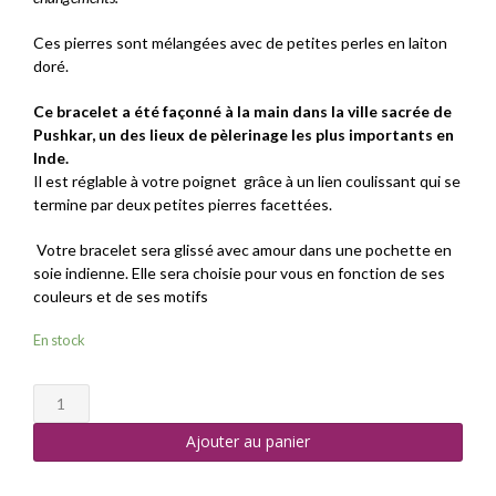
Ces pierres sont mélangées avec de petites perles en laiton
doré.
Ce bracelet a été façonné à la main dans la ville sacrée de
Pushkar,
un des lieux de pèlerinage les plus importants en
Inde.
Il est réglable à votre poignet grâce à un lien coulissant qui se
termine par deux petites pierres facettées.
Votre bracelet sera glissé avec amour dans une pochette en
soie indienne. Elle sera choisie pour vous en fonction de ses
couleurs et de ses motifs
En stock
quantité
de
Ajouter au panier
Bracelet
Kâma