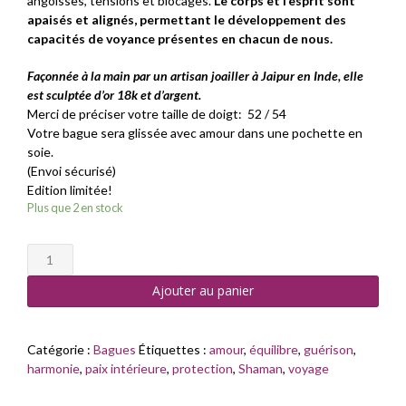
angoisses, tensions et blocages.
Le corps et l’esprit sont
apaisés et alignés, permettant le développement des
capacités de voyance présentes en chacun de nous.
Façonnée à la main par un artisan joailler à Jaipur en Inde, elle
est sculptée d’or 18k et d’argent.
Merci de préciser votre taille de doigt: 52 / 54
Votre bague sera glissée avec amour dans une pochette en
soie.
(Envoi sécurisé)
Edition limitée!
Plus que 2 en stock
quantité
de
Ajouter au panier
Bague
Fleurs
Diamant
Champagne
Catégorie :
Bagues
Étiquettes :
amour
,
équilibre
,
guérison
,
harmonie
,
paix intérieure
,
protection
,
Shaman
,
voyage