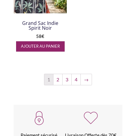
Grand Sac Indie
Spirit Noir
58
€
AJOUTER AU PANIER
1
2
3
4
→
Paiement sécurisé
Livraison Offerte dès 70€