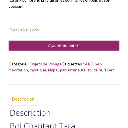
(Le prix comprend la livraison et son maillet en bois et son
coussin)
Plus que 1 en stock
Ajouter au panier
Catégorie :
Objets de Voyage
Étiquettes :
ARTISAN
,
méditation
,
mystique
,
Népal
,
paix intérieure
,
solidaire
,
Tibet
Description
Description
Bol Chantant Tara