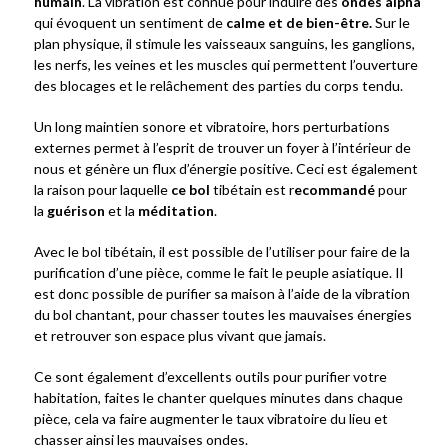
humain
. La vibration est connue pour induire des
ondes alpha
qui évoquent un sentiment de
calme et de bien-être.
Sur le
plan physique, il stimule les vaisseaux sanguins, les ganglions,
les nerfs, les veines et les muscles qui permettent l’ouverture
des blocages et le relâchement des parties du corps tendu.
Un long maintien sonore et vibratoire, hors perturbations
externes permet à l’esprit de trouver un foyer à l’intérieur de
nous et génère un flux d’énergie positive. Ceci est également
la raison pour laquelle
ce bol
tibétain est r
ecommandé
pour
la
guérison
et la
méditation
.
Avec le bol tibétain, il est possible de l’utiliser pour faire de la
purification d’une pièce, comme le fait le peuple asiatique. Il
est donc possible de purifier sa maison à l’aide de la vibration
du bol chantant, pour chasser toutes les mauvaises énergies
et retrouver son espace plus vivant que jamais.
Ce sont également d’excellents outils pour purifier votre
habitation, faites le chanter quelques minutes dans chaque
pièce, cela va faire augmenter le taux vibratoire du lieu et
chasser ainsi les mauvaises ondes.