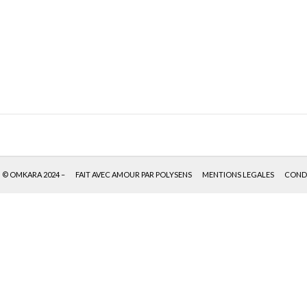
© OMKARA 2024 –
FAIT AVEC AMOUR PAR POLYSENS
MENTIONS LEGALES
CONDI