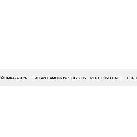
© OMKARA 2024 –
FAIT AVEC AMOUR PAR POLYSENS
MENTIONS LEGALES
CONDI