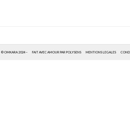
© OMKARA 2024 –
FAIT AVEC AMOUR PAR POLYSENS
MENTIONS LEGALES
CONDI