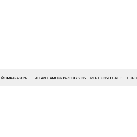
© OMKARA 2024 –
FAIT AVEC AMOUR PAR POLYSENS
MENTIONS LEGALES
CONDI