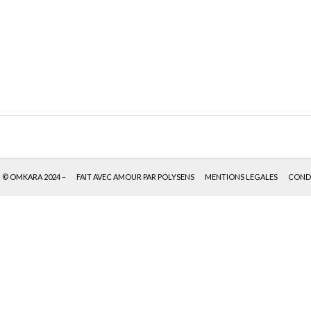
© OMKARA 2024 –
FAIT AVEC AMOUR PAR POLYSENS
MENTIONS LEGALES
CONDI