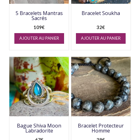
5 Bracelets Mantras
Bracelet Soukha
Sacrés
109
€
32
€
AJOUTER AU PANIER
AJOUTER AU PANIER
Bague Shiva Moon
Bracelet Protecteur
Labradorite
Homme
67
€
39
€