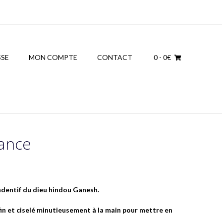
SSE
MON COMPTE
CONTACT
0
- 0€
dance
ndentif du dieu hindou Ganesh.
 fin et ciselé minutieusement à la main pour mettre en