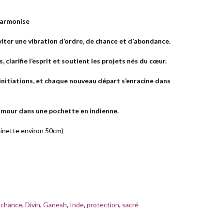
harmonise
nviter une vibration d’ordre, de chance et d’abondance.
, clarifie l’esprit et soutient les projets nés du cœur.
initiations, et chaque nouveau départ s’enracine dans
 amour dans une pochette en indienne.
ainette environ 50cm)
:
chance
,
Divin
,
Ganesh
,
Inde
,
protection
,
sacré