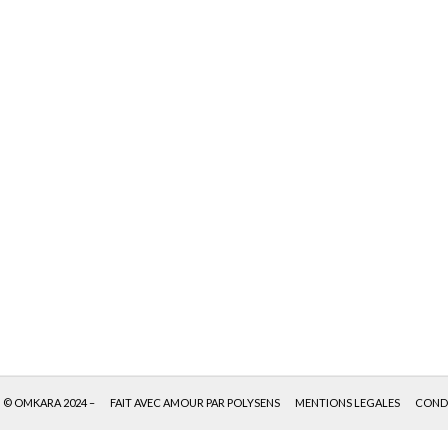
© OMKARA 2024 –
FAIT AVEC AMOUR PAR POLYSENS
MENTIONS LEGALES
CONDI