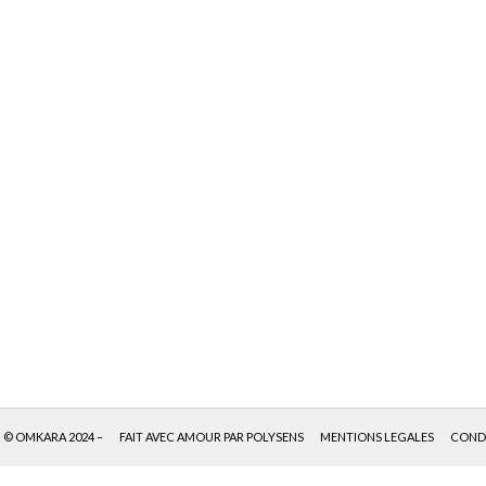
© OMKARA 2024 –
FAIT AVEC AMOUR PAR POLYSENS
MENTIONS LEGALES
CONDI