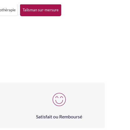
hothérapie
Talisman sur-mersure
Satisfait ou Remboursé