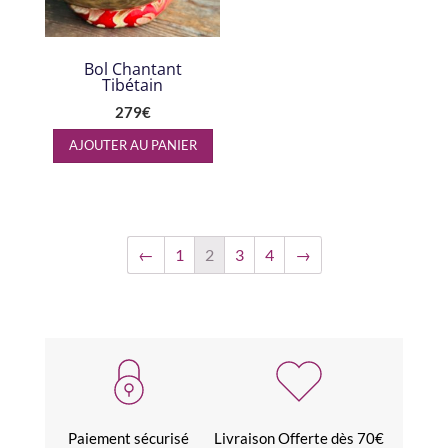
Bol Chantant
Tibétain
279
€
AJOUTER AU PANIER
←
1
2
3
4
→
Paiement sécurisé
Livraison Offerte dès 70€