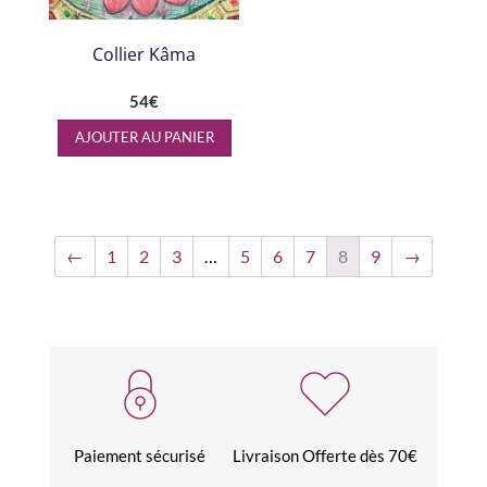
Collier Kâma
54
€
AJOUTER AU PANIER
←
1
2
3
…
5
6
7
8
9
→
Paiement sécurisé
Livraison Offerte dès 70€