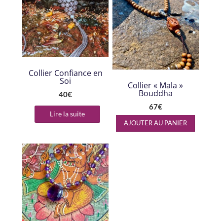
Collier Confiance en
Soi
Collier « Mala »
Bouddha
40
€
67
€
Lire la suite
AJOUTER AU PANIER