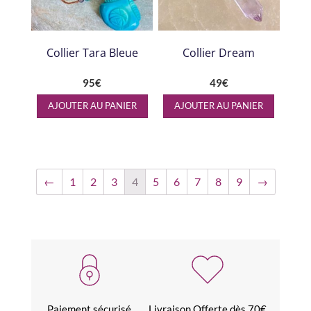
Collier Tara Bleue
Collier Dream
95
€
49
€
AJOUTER AU PANIER
AJOUTER AU PANIER
←
1
2
3
4
5
6
7
8
9
→
Paiement sécurisé
Livraison Offerte dès 70€