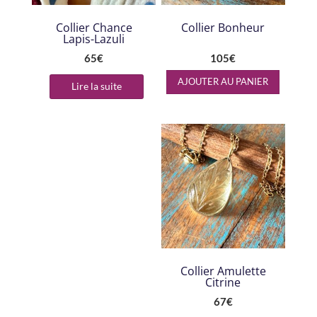
Collier Chance
Collier Bonheur
Lapis-Lazuli
65
€
105
€
AJOUTER AU PANIER
Lire la suite
Collier Amulette
Citrine
67
€