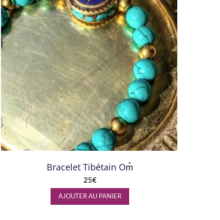
Bracelet Tibétain Om̐
25
€
AJOUTER AU PANIER