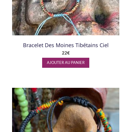
Bracelet Des Moines Tibétains Ciel
22
€
AJOUTER AU PANIER