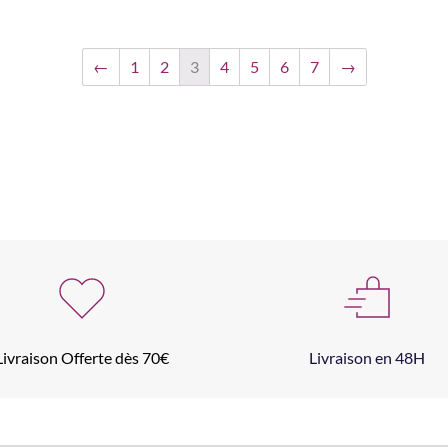
←
1
2
3
4
5
6
7
→
Livraison Offerte dès 70€
Livraison en 48H